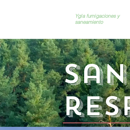
Ygla fumigaciones y
saneamiento
Sa
res